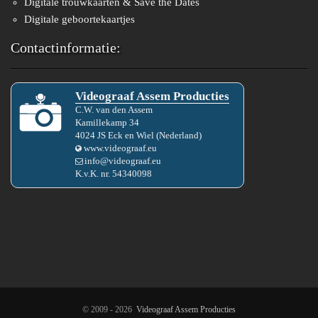
Digitale trouwkaarten & Save the Dates
Digitale geboortekaartjes
Contactinformatie:
Videograaf Assem Producties
C.W.
van den
Assem
Kamillekamp 34
4024 JS
Eck en Wiel
(
Nederland
)
www.videograaf.eu
info@videograaf.eu
K.v.K. nr.
54340098
© 2009 - 2026
Videograaf Assem Producties