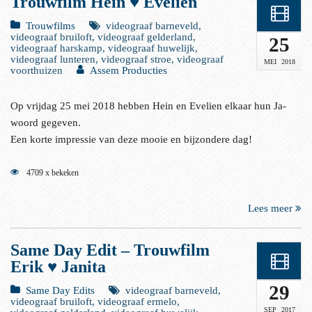
Trouwfilm Hein ♥ Evelien
Trouwfilms
videograaf barneveld,
videograaf bruiloft, videograaf gelderland,
25
videograaf harskamp, videograaf huwelijk,
videograaf lunteren, videograaf stroe, videograaf
MEI
2018
voorthuizen
Assem Producties
Op vrijdag 25 mei 2018 hebben Hein en Evelien elkaar hun Ja-
woord gegeven.
Een korte impressie van deze mooie en bijzondere dag!
4709 x bekeken
Lees meer
Same Day Edit – Trouwfilm
Erik ♥ Janita
29
Same Day Edits
videograaf barneveld,
videograaf bruiloft, videograaf ermelo,
SEP
2017