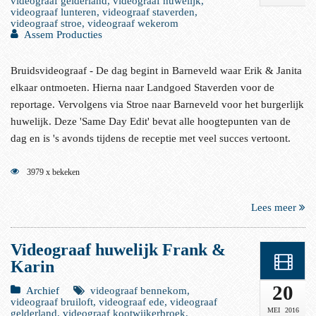
videograaf gelderland, videograaf huwelijk,
videograaf lunteren, videograaf staverden,
videograaf stroe, videograaf wekerom
Assem Producties
Bruidsvideograaf - De dag begint in Barneveld waar Erik & Janita
elkaar ontmoeten. Hierna naar Landgoed Staverden voor de
reportage. Vervolgens via Stroe naar Barneveld voor het burgerlijk
huwelijk. Deze 'Same Day Edit' bevat alle hoogtepunten van de
dag en is 's avonds tijdens de receptie met veel succes vertoont.
3979 x bekeken
Lees meer
Videograaf huwelijk Frank &
Karin
20
Archief
videograaf bennekom,
videograaf bruiloft, videograaf ede, videograaf
MEI
2016
gelderland, videograaf kootwijkerbroek,