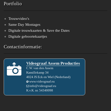
Portfolio
Trouwvideo's
Same Day Montages
Digitale trouwkaarten & Save the Dates
Digitale geboortekaartjes
Contactinformatie:
Videograaf Assem Producties
C.W.
van den
Assem
Kamillekamp 34
4024 JS
Eck en Wiel
(
Nederland
)
www.videograaf.eu
info@videograaf.eu
K.v.K. nr.
54340098