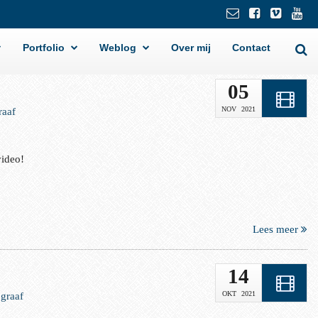
Portfolio
Weblog
Over mij
Contact
05
NOV
2021
raaf
video!
Lees meer
14
OKT
2021
ograaf