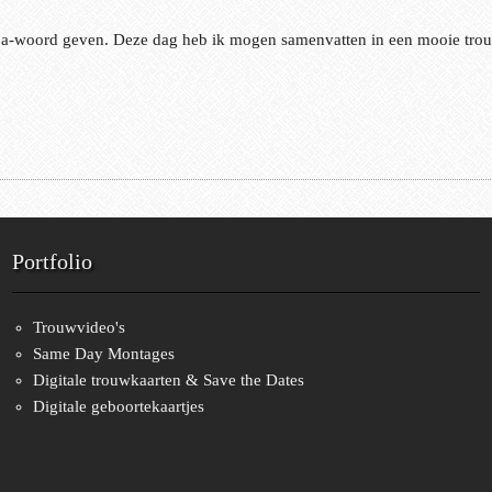
n ja-woord geven. Deze dag heb ik mogen samenvatten in een mooie tro
Portfolio
Trouwvideo's
Same Day Montages
Digitale trouwkaarten & Save the Dates
Digitale geboortekaartjes