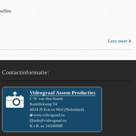
uwfilm.
Lees meer
Contactinformatie:
Videograaf Assem Producties
C.W.
van den
Assem
Kamillekamp 34
4024 JS
Eck en Wiel
(
Nederland
)
www.videograaf.eu
info@videograaf.eu
K.v.K. nr.
54340098