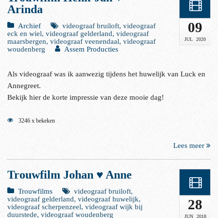
Arinda
09
Archief
videograaf bruiloft, videograaf
eck en wiel, videograaf gelderland, videograaf
JUL
2020
maarsbergen, videograaf veenendaal, videograaf
woudenberg
Assem Producties
Als videograaf was ik aanwezig tijdens het huwelijk van Luck en
Annegreet.
Bekijk hier de korte impressie van deze mooie dag!
3246 x bekeken
Lees meer
Trouwfilm Johan ♥ Anne
Trouwfilms
videograaf bruiloft,
videograaf gelderland, videograaf huwelijk,
28
videograaf scherpenzeel, videograaf wijk bij
duurstede, videograaf woudenberg
JUN
2018