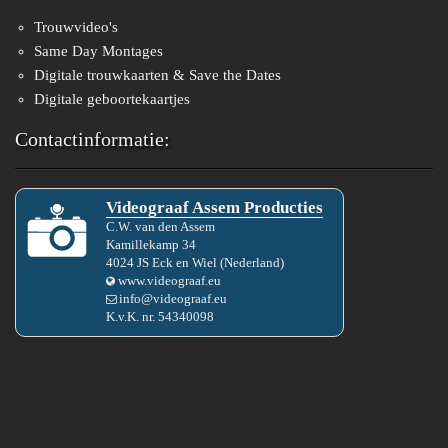
Trouwvideo's
Same Day Montages
Digitale trouwkaarten & Save the Dates
Digitale geboortekaartjes
Contactinformatie:
Videograaf Assem Producties
C.W.
van den
Assem
Kamillekamp 34
4024 JS
Eck en Wiel
(
Nederland
)
www.videograaf.eu
info@videograaf.eu
K.v.K. nr.
54340098