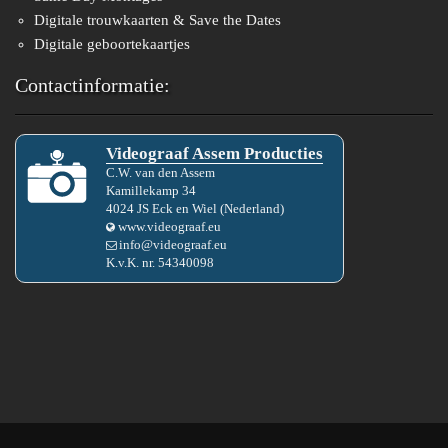
Digitale trouwkaarten & Save the Dates
Digitale geboortekaartjes
Contactinformatie:
Videograaf Assem Producties
C.W.
van den
Assem
Kamillekamp 34
4024 JS
Eck en Wiel
(
Nederland
)
www.videograaf.eu
info@videograaf.eu
K.v.K. nr.
54340098