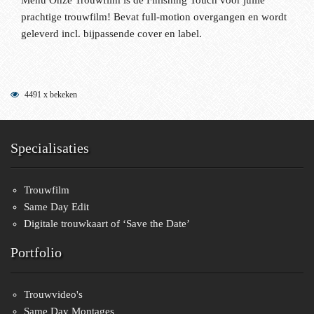
prachtige trouwfilm! Bevat full-motion overgangen en wordt
geleverd incl. bijpassende cover en label.
4491 x bekeken
Specialisaties
Trouwfilm
Same Day Edit
Digitale trouwkaart of ‘Save the Date’
Portfolio
Trouwvideo's
Same Day Montages