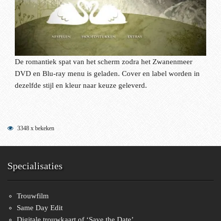
De romantiek spat van het scherm zodra het Zwanenmeer
DVD en Blu-ray menu is geladen. Cover en label worden in
dezelfde stijl en kleur naar keuze geleverd.
3348 x bekeken
Specialisaties
Trouwfilm
Same Day Edit
Digitale trouwkaart of ‘Save the Date’