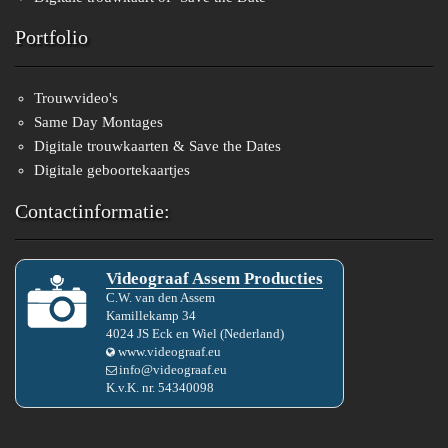
Portfolio
Trouwvideo's
Same Day Montages
Digitale trouwkaarten & Save the Dates
Digitale geboortekaartjes
Contactinformatie:
Videograaf Assem Producties
C.W.
van den
Assem
Kamillekamp 34
4024 JS
Eck en Wiel
(
Nederland
)
www.videograaf.eu
info@videograaf.eu
K.v.K. nr.
54340098