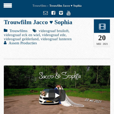
Trouwfilms
»
Trouwfilm Jacco ♥ Sophia
Trouwfilm Jacco ♥ Sophia
Trouwfilms
videograaf bruiloft,
videograaf eck en wiel, videograaf ede,
20
videograaf gelderland, videograaf lunteren
Assem Producties
MEI
2021