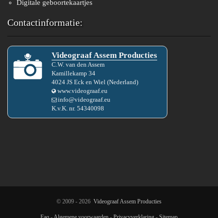
Digitale geboortekaartjes
Contactinformatie:
Videograaf Assem Producties
C.W.
van den
Assem
Kamillekamp 34
4024 JS
Eck en Wiel
(
Nederland
)
www.videograaf.eu
info@videograaf.eu
K.v.K. nr.
54340098
© 2009 - 2026
Videograaf Assem Producties
Faq
-
Algemene voorwaarden
-
Privacyverklaring
-
Sitemap