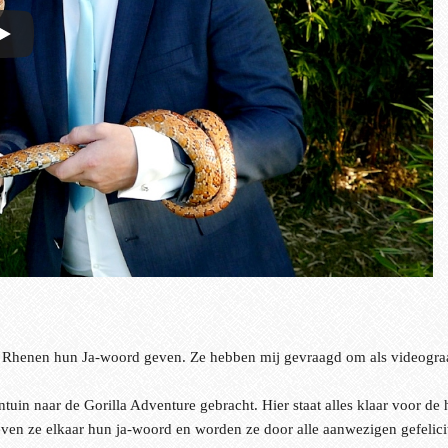
Rhenen hun Ja-woord geven. Ze hebben mij gevraagd om als videograaf 
in naar de Gorilla Adventure gebracht. Hier staat alles klaar voor de 
geven ze elkaar hun ja-woord en worden ze door alle aanwezigen gefelici