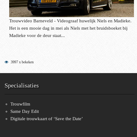
Trouwvideo Barneveld - Videograaf huwelijk Niels en Madieke.
Het is een mooie dag in mei als Niels met het bruidsboeket bij
Madieke voor de deur staat...
3997 x bekeken
Specialisaties
Trouwfilm
Same Day Edit
Digitale trouwkaart of ‘Save the Date’