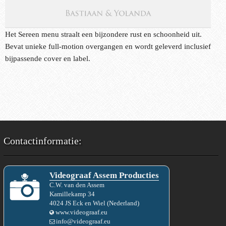
Het Sereen menu straalt een bijzondere rust en schoonheid uit.
Bevat unieke full-motion overgangen en wordt geleverd inclusief
bijpassende cover en label.
Contactinformatie:
Videograaf Assem Producties
C.W.
van den
Assem
Kamillekamp 34
4024 JS
Eck en Wiel
(
Nederland
)
www.videograaf.eu
info@videograaf.eu