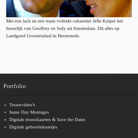
Met een lach en een traan voltrekt cabaretier Jelle Kuiper het
huwelijk van Geoffrey en Jody uit Amsterdam. Dit alles op
Landgoed Groenendaal in Heemstede.
Portfolio
Trouwvideo's
Same Day Montages
Digitale trouwkaarten & Save the Dates
Digitale geboortekaartjes